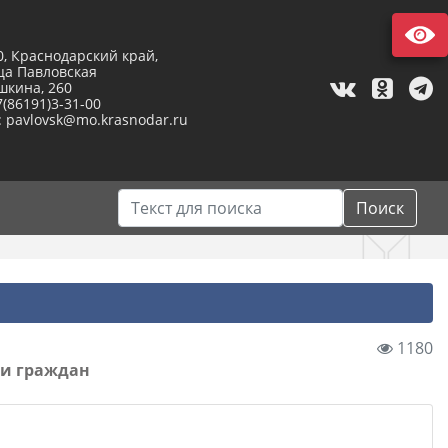
0, Краснодарский край,
ца Павловская
шкина, 260
7(86191)3-31-00
: pavlovsk@mo.krasnodar.ru
Поиск
1180
ми граждан