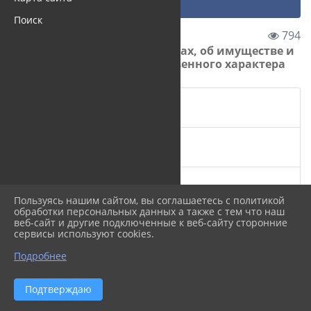
Сведения о доходах, ра...
Поиск
18.09.2015 13:27
794
Сведения о доходах, расходах, об имуществе и
обязательствах имущественного характера
За 2024 год
За 2023 год
За 2022 год
Пользуясь нашим сайтом, вы соглашаетесь с политикой
обработки персональных данных а также с тем что наш
За 2021 год
веб-сайт и другие подключенные к веб-сайту сторонние
сервисы используют cookies.
Подробнее
За 2020 год
Подтверждаю
За 2019 год