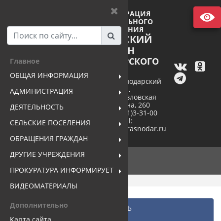
АДМИНИСТРАЦИЯ
МУНИЦИПАЛЬНОГО
ОБРАЗОВАНИЯ
ПАВЛОВСКИЙ
РАЙОН
КРАСНОДАРСКОГО
Главное
КРАЯ
ОБЩАЯ ИНФОРМАЦИЯ
352040, Краснодарский
край,
АДМИНИСТРАЦИЯ
станица Павловская
ул. Пушкина, 260
ДЕЯТЕЛЬНОСТЬ
тел. +7(86191)3-31-00
e-mail:
СЕЛЬСКИЕ ПОСЕЛЕНИЯ
pavlovsk@mo.krasnodar.ru
ОБРАЩЕНИЯ ГРАЖДАН
ДРУГИЕ УЧРЕЖДЕНИЯ
ПРОКУРАТУРА ИНФОРМИРУЕТ
ВИДЕОМАТЕРИАЛЫ
Дополнительно
Главная
...
ДЕЯТЕЛЬНОСТЬ
Противодействие коррупции
Карта сайта