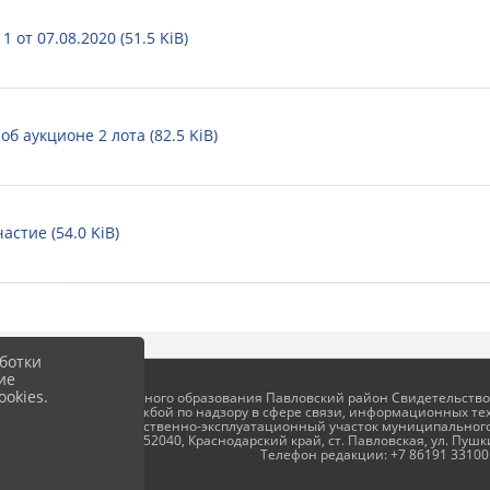
 от 07.08.2020 (51.5 KiB)
б аукционе 2 лота (82.5 KiB)
астие (54.0 KiB)
ботки
ие
okies.