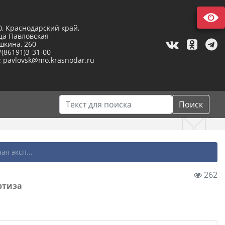
0, Краснодарский край,
ца Павловская
шкина, 260
7(86191)3-31-00
: pavlovsk@mo.krasnodar.ru
Поиск
я эксп...
262
ртиза