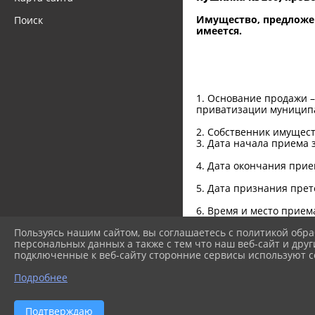
Имущество, предложенн
Поиск
имеется.
1. Основание продажи 
приватизации муниципа
2. Собственник имущес
3. Дата начала приема з
4. Дата окончания прием
5. Дата признания прет
6. Время и место приема
кабинет № 45 (здание ад
Пользуясь нашим сайтом, вы соглашаетесь с политикой обра
персональных данных а также с тем что наш веб-сайт и друг
подключенные к веб-сайту сторонние сервисы используют co
Лот № 1. Помещения, на
Подробнее
поселок Свободный, ули
восемь) рублей с учето
Подтверждаю
Лот № 2. Помещение, на