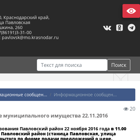
0, Краснодарский край,
ца Павловская
шкина, 260
7(86191)3-31-00
: pavlovsk@mo.krasnodar.ru
Поиск
ационные сообщен...
Информационное сообщен...
20
 муниципального имущества 22.11.2016
ования Павловский район
22 ноября 2016 года
в 11.00
 Павловский район (станица Павловская, улица
крытого по форме подачи предложений о цене.