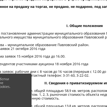
ое на продажу на торгах, не продано, не подарено, под зап
I. Общие положения
– постановление администрации муниципального образования Па
льного имущества муниципального образования Павловский р
тва – муниципальное образование Павловский район.
аявок 21 октября 2016 года
а заявок 15 ноября 2016 года до 16.00.
ендентов участниками аукциона 18 ноября 2016 года
 заявок: рабочие дни с 8 часов до 16 часов (перерыв с 12.00 до
министрации). Контактный телефон: 3-31-60, 3-22-02.
ботки
ие
II. Сведения о приватизируемом 
okies.
значение: нежилое, общей площадью 58,9 кв. метров, располож
ца Мира, дом № 8, пом. 1, 2, 3, рыночная стоимость объекта не
м налога на добавленную стоимость.
значение: нежилое, общей площадью 13,8 кв. метров, располож