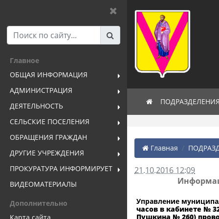
Главное
ОБЩАЯ ИНФОРМАЦИЯ
АДМИНИСТРАЦИЯ
ПОДРАЗДЕЛЕНИ
ДЕЯТЕЛЬНОСТЬ
СЕЛЬСКИЕ ПОСЕЛЕНИЯ
ОБРАЩЕНИЯ ГРАЖДАН
Главная
ПОДРАЗД
ДРУГИЕ УЧРЕЖДЕНИЯ
ПРОКУРАТУРА ИНФОРМИРУЕТ
21.10.2016 12:09
Информац
ВИДЕОМАТЕРИАЛЫ
Управление муниципа
Дополнительно
часов в кабинете № 
Пушкина № 260) пров
Карта сайта