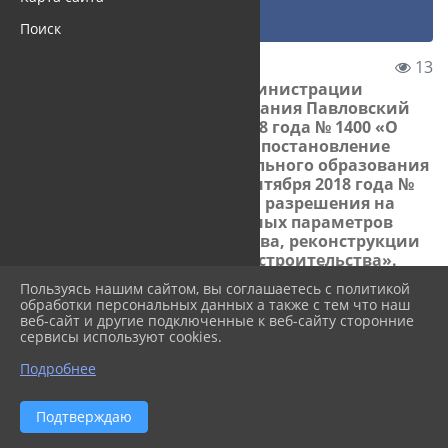
Информация управления
Постановление админист...
Поиск
26.09.2018 16:08
13
Постановление администрации
муниципального образования Павловский
район от 25 сентября 2018 года № 1400 «О
внесении изменений в постановление
администрации муниципального образования
Павловский район от 5 сентября 2018 года №
1312 «О предоставлении разрешения на
отклонение от предельных параметров
разрешенного строительства, реконструкции
объектов капитального строительства».
Пользуясь нашим сайтом, вы соглашаетесь с политикой
Постановление администрации муниципального
обработки персональных данных а также с тем что наш
веб-сайт и другие подключенные к веб-сайту сторонние
образования Павловский район от 25 сентября 2018
сервисы используют cookies.
года № 1400 «О внесении изменений в
Подробнее
постановление администрации муниципального
образования Павловский район от 5 сентября 2018
года № 1312 «О предоставлении разрешения на
Подтверждаю
отклонение от предельных параметров