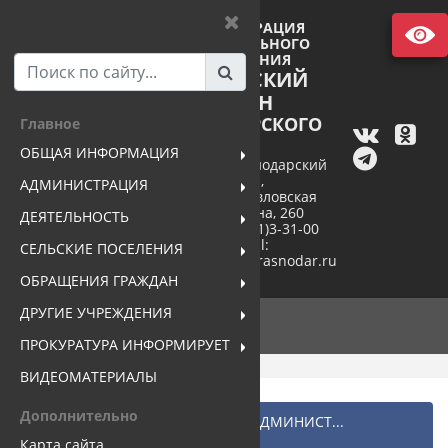
АДМИНИСТРАЦИЯ
МУНИЦИПАЛЬНОГО
ОБРАЗОВАНИЯ
ПАВЛОВСКИЙ
РАЙОН
КРАСНОДАРСКОГО
Главное
КРАЯ
ОБЩАЯ ИНФОРМАЦИЯ
352040, Краснодарский
край,
АДМИНИСТРАЦИЯ
станица Павловская
ул. Пушкина, 260
ДЕЯТЕЛЬНОСТЬ
тел. +7(86191)3-31-00
e-mail:
СЕЛЬСКИЕ ПОСЕЛЕНИЯ
pavlovsk@mo.krasnodar.ru
ОБРАЩЕНИЯ ГРАЖДАН
ДРУГИЕ УЧРЕЖДЕНИЯ
ПРОКУРАТУРА ИНФОРМИРУЕТ
ВИДЕОМАТЕРИАЛЫ
Дополнительно
Главная
ПОДРАЗДЕЛЕНИЯ АДМИНИСТ...
Управление архитектуры...
Карта сайта