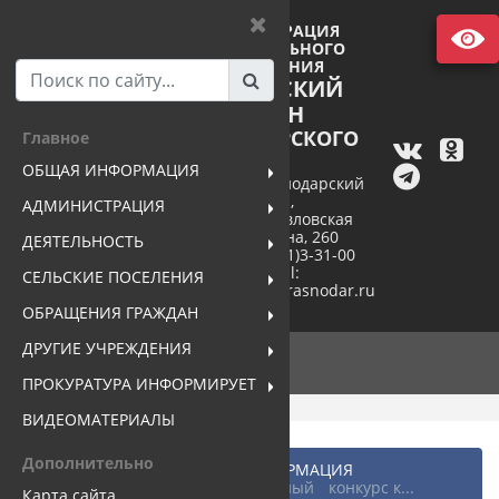
АДМИНИСТРАЦИЯ
МУНИЦИПАЛЬНОГО
ОБРАЗОВАНИЯ
ПАВЛОВСКИЙ
РАЙОН
КРАСНОДАРСКОГО
Главное
КРАЯ
ОБЩАЯ ИНФОРМАЦИЯ
352040, Краснодарский
край,
АДМИНИСТРАЦИЯ
станица Павловская
ул. Пушкина, 260
ДЕЯТЕЛЬНОСТЬ
тел. +7(86191)3-31-00
e-mail:
СЕЛЬСКИЕ ПОСЕЛЕНИЯ
pavlovsk@mo.krasnodar.ru
ОБРАЩЕНИЯ ГРАЖДАН
ДРУГИЕ УЧРЕЖДЕНИЯ
ПРОКУРАТУРА ИНФОРМИРУЕТ
ВИДЕОМАТЕРИАЛЫ
Дополнительно
Главная
...
ОБЩАЯ ИНФОРМАЦИЯ
Новости района
Федеральный конкурс к...
Карта сайта