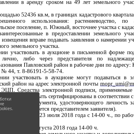
влении в аренду сроком на 49 лет земельного участ
щадью 52436 кв.м, в границах кадастрового квартала 
решенного использования: растениеводство, по 
льское поселение, п. Южный, восточнее участка с кад
аинтересованные в предоставлении земельного уча
извещения вправе подавать заявления о намерении уч
ого земельного участка.
нии участвовать в аукционе в письменной форме по
 лично, либо через представителя по надлежащ
зования Павловский район в рабочие дни по адресу: К
 № 44, т. 8-86191-5-58-74.
нии участвовать в аукционе
могут подаваться
в э
ский район
на адрес электронной почты
mopr
_
umi
@
m
й ЭЦП
.
Средства электронной подписи, применяемые 
нтов, должны быть сертифицированы в соответствии с
ботки
ается копия документа, удостоверяющего личность з
ие
okies.
ление представляется представителем заявителя).
 приёма заявок: 23 июля 2018 года с 14-00 ч., по рабо
а заявок: 22 августа 2018 года 14-00 ч.
емой расположения земельного участка и дополните