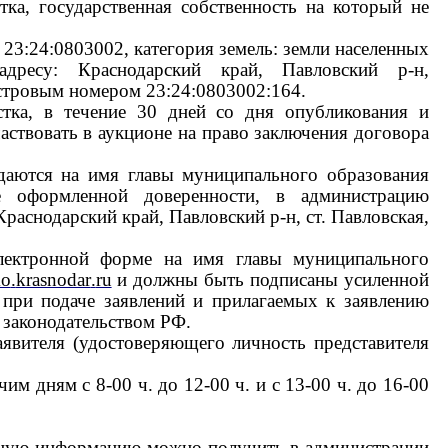
ка, государственная собственность на который не
23:24:0803002, категория земель: земли населенных
адресу: Краснодарский край, Павловский р-н,
астровым номером 23:24:0803002:164.
стка, в течение 30 дней со дня опубликования и
аствовать в аукционе на право заключения договора
даются на имя главы муниципального образования
е оформленной доверенности, в администрацию
раснодарский край, Павловский р-н, ст. Павловская,
лектронной форме
на имя главы муниципального
o
.
krasnodar
.
ru
и должны быть подписаны усиленной
при подаче заявлений и прилагаемых к заявлению
 законодательством РФ.
аявителя (удостоверяющего личность представителя
чим дням с 8-00 ч. до 12-00 ч. и с 13-00 ч. до 16-00
льную информацию можно получить в администрации