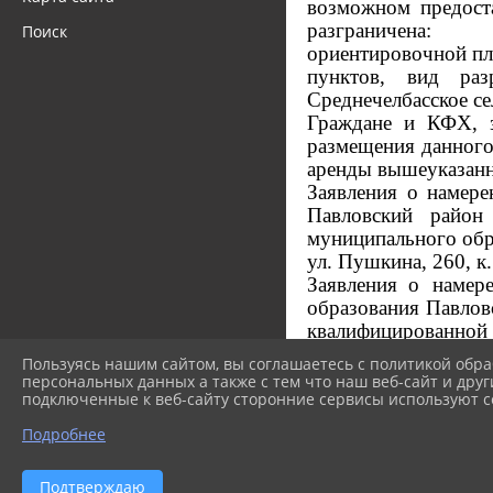
возможном предоста
разграничена:
Поиск
ориентировочной пло
пунктов, вид раз
Среднечелбасское се
Граждане и КФХ, з
размещения данного 
аренды вышеуказанн
Заявления о намере
Павловский район
муниципального обра
ул. Пушкина, 260, к.
Заяв
ления
о намере
образования Павлов
квалифицированно
электронных докуме
Пользуясь нашим сайтом, вы соглашаетесь с политикой обра
К заявлению прилаг
персональных данных а также с тем что наш веб-сайт и друг
подключенные к веб-сайту сторонние сервисы используют co
заявителя, если заяв
Дата и время начала
Подробнее
ч.;
Дата окончания приём
Подтверждаю
Ознакомиться со сх