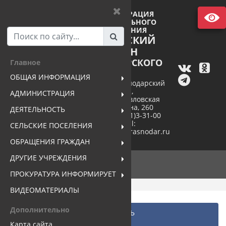
АДМИНИСТРАЦИЯ
МУНИЦИПАЛЬНОГО
ОБРАЗОВАНИЯ
ПАВЛОВСКИЙ
РАЙОН
КРАСНОДАРСКОГО
Главное
КРАЯ
ОБЩАЯ ИНФОРМАЦИЯ
352040, Краснодарский
край,
АДМИНИСТРАЦИЯ
станица Павловская
ул. Пушкина, 260
ДЕЯТЕЛЬНОСТЬ
тел. +7(86191)3-31-00
e-mail:
СЕЛЬСКИЕ ПОСЕЛЕНИЯ
pavlovsk@mo.krasnodar.ru
ОБРАЩЕНИЯ ГРАЖДАН
ДРУГИЕ УЧРЕЖДЕНИЯ
ПРОКУРАТУРА ИНФОРМИРУЕТ
ВИДЕОМАТЕРИАЛЫ
Дополнительно
Главная
...
ДЕЯТЕЛЬНОСТЬ
Противодействие коррупции
Карта сайта