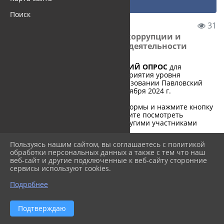
Опрос по вопросам корр...
Поиск
30.10.2024 07:59
31
Опрос по вопросам коррупции и
антикоррупционной деятельности
АНОНИМНЫЙ СОЦИАЛОГИЧЕСКИЙ ОПРОС
для
осуществления мониторинга восприятия уровня
коррупции в муниципальном образовании Павловский
район с 01 ноября 2024 г. по 30 ноября 2024 г.
Пожалуйста, заполните все поля формы и нажмите кнопку
"Сохранить". После этого Вы сможите посмотреть
результаты заполнения формы другими участниками
опроса.
Пользуясь нашим сайтом, вы соглашаетесь с политикой
Заранее благодарим за участие в опросе.
обработки персональных данных а также с тем что наш
веб-сайт и другие подключенные к веб-сайту сторонние
сервисы используют cookies.
Подробнее
Подтверждаю