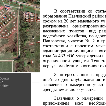
В соответствии со стат
образования Павловский район 
сроком на 20 лет земельного уч
разграничена, ориентировочн
населенных пунктов, вид раз
подсобного хозяйства, по адре
Павловская, участок № 2 в гр
соответствии с проектом меже
администрации муниципального
года № 433 «Об утверждении пр
ограниченной улицами Тенисто
переулком Летним в юго-восточ
Заинтересованные в предо
ботки
дней со дня опубликования и
ие
заявления о намерении участ
okies.
аренды земельного участка.
5.4 KiB)
Заявления о намерении
приложением всех необхо