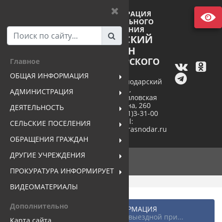
АДМИНИСТРАЦИЯ
МУНИЦИПАЛЬНОГО
ОБРАЗОВАНИЯ
ПАВЛОВСКИЙ
РАЙОН
КРАСНОДАРСКОГО
Главное
КРАЯ
ОБЩАЯ ИНФОРМАЦИЯ
352040, Краснодарский
край,
АДМИНИСТРАЦИЯ
станица Павловская
ул. Пушкина, 260
ДЕЯТЕЛЬНОСТЬ
тел. +7(86191)3-31-00
e-mail:
СЕЛЬСКИЕ ПОСЕЛЕНИЯ
pavlovsk@mo.krasnodar.ru
ОБРАЩЕНИЯ ГРАЖДАН
ДРУГИЕ УЧРЕЖДЕНИЯ
ПРОКУРАТУРА ИНФОРМИРУЕТ
ВИДЕОМАТЕРИАЛЫ
Дополнительно
Главная
...
ОБЩАЯ ИНФОРМАЦИЯ
Новости района
Состоится выездной при...
Карта сайта