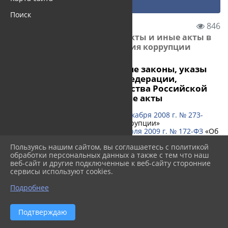
Нормативные правовые а...
Поиск
05.04.2016 13:17
846
Нормативные правовые акты и иные акты в
сфере противодействия коррупции
Действующие федеральные законы, указы
Президента Российской Федерации,
постановления Правительства Российской
Федерации, иные правовые акты
Федеральный закон от 25 декабря 2008 г. № 273-
ФЗ
«О противодействии коррупции»
Федеральный закон от 17 июля 2009 г. № 172-ФЗ
«Об
антикоррупционной экспертизе нормативных
Пользуясь нашим сайтом, вы соглашаетесь с политикой
правовых актов и проектов нормативных правовых
обработки персональных данных а также с тем что наш
актов»
веб-сайт и другие подключенные к веб-сайту сторонние
Федеральный закон от 3 декабря 2012 г. № 230-
сервисы используют cookies.
ФЗ
«О контроле за соответствием расходов лиц,
замещающих государственные должности, и иных
Подробнее
лиц их доходам»
Федеральный закон от 7 мая 2013 № 102-ФЗ
«О
внесении изменений в отдельные законодательные
Подтверждаю
акты Российской Федерации в связи с принятием
Федерального закона "О запрете отдельным