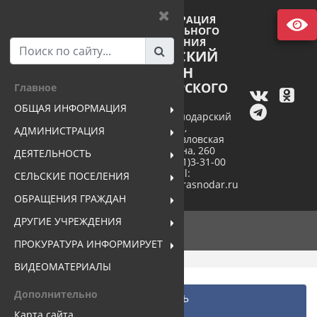
АДМИНИСТРАЦИЯ
МУНИЦИПАЛЬНОГО
ОБРАЗОВАНИЯ
ПАВЛОВСКИЙ
РАЙОН
КРАСНОДАРСКОГО
Главное
КРАЯ
ОБЩАЯ ИНФОРМАЦИЯ
352040, Краснодарский
край,
АДМИНИСТРАЦИЯ
станица Павловская
ул. Пушкина, 260
ДЕЯТЕЛЬНОСТЬ
тел. +7(86191)3-31-00
e-mail:
СЕЛЬСКИЕ ПОСЕЛЕНИЯ
pavlovsk@mo.krasnodar.ru
ОБРАЩЕНИЯ ГРАЖДАН
ДРУГИЕ УЧРЕЖДЕНИЯ
ПРОКУРАТУРА ИНФОРМИРУЕТ
ВИДЕОМАТЕРИАЛЫ
Дополнительно
Главная
...
ДЕЯТЕЛЬНОСТЬ
Противодействие коррупции
Карта сайта