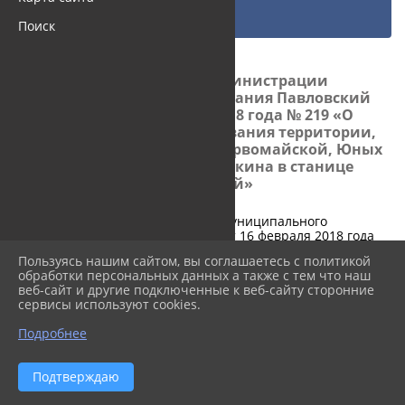
Информация управления
Постановление админист...
Поиск
16.02.2018 10:51
Постановление администрации
муниципального образования Павловский
район от 16 февраля 2018 года № 219 «О
подготовке проекта межевания территории,
ограниченной улицами Первомайской, Юных
Ленинцев, Кирова, Пушкина в станице
Павловской»
Постановление администрации муниципального
образования Павловский район от 16 февраля 2018 года
№ 219 «О подготовке проекта межевания территории,
Пользуясь нашим сайтом, вы соглашаетесь с политикой
ограниченной улицами Первомайской, Юных Ленинцев,
обработки персональных данных а также с тем что наш
Кирова, Пушкина в станице Павловской»
веб-сайт и другие подключенные к веб-сайту сторонние
сервисы используют cookies.
Скачать
Подробнее
Подтверждаю