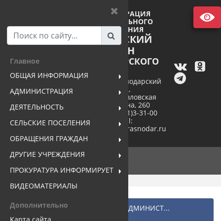
АДМИНИСТРАЦИЯ
МУНИЦИПАЛЬНОГО
ОБРАЗОВАНИЯ
ПАВЛОВСКИЙ
РАЙОН
КРАСНОДАРСКОГО
Главное
КРАЯ
ОБЩАЯ ИНФОРМАЦИЯ
352040, Краснодарский
край,
АДМИНИСТРАЦИЯ
станица Павловская
ул. Пушкина, 260
ДЕЯТЕЛЬНОСТЬ
тел. +7(86191)3-31-00
e-mail:
СЕЛЬСКИЕ ПОСЕЛЕНИЯ
pavlovsk@mo.krasnodar.ru
ОБРАЩЕНИЯ ГРАЖДАН
ДРУГИЕ УЧРЕЖДЕНИЯ
ПРОКУРАТУРА ИНФОРМИРУЕТ
ВИДЕОМАТЕРИАЛЫ
Дополнительно
Главная
ПОДРАЗДЕЛЕНИЯ АДМИНИСТ...
Управление архитектуры...
Карта сайта